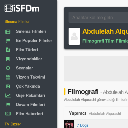
Sinema Filmler
Abdulelah Alq
Sinema Filmleri
En Popüler Filmler
Filmografi Tüm Filmle
Film Türleri
Vizyondakiler
Seanslar
Vizyon Takvimi
Çok Yakında
Filmografi
- Abdulelah A
Gişe Rakamları
Abdulelah Alqurashi görev aldığı filmlerin 
Devam Filmleri
Yapımcı
Film Haberleri
- Abdulelah Alqurashi
TV Diziler
7 Dogs