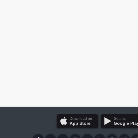
Download on
Get it on
App Store
Google Pla