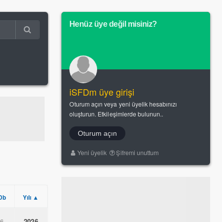
Henüz üye değil misiniz?
iSFDm üye girişi
Oturum açın veya yeni üyelik hesabınızı
oluşturun. Etkileşimlerde bulunun..
Oturum açın
Yeni üyelik
Şifremi unuttum
Db
Yılı ▲
.6
2026