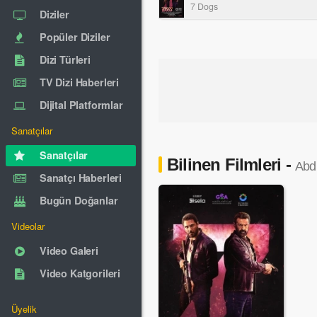
7 Dogs
Diziler
Popüler Diziler
Dizi Türleri
TV Dizi Haberleri
Dijital Platformlar
Sanatçılar
Sanatçılar
Bilinen Filmleri -
Abdu
Sanatçı Haberleri
Bugün Doğanlar
Videolar
Video Galeri
Video Katgorileri
Üyelik