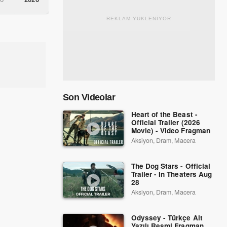
REKLAM YÜKLENİYOR
Son Videolar
Heart of the Beast -
Official Trailer (2026
Movie) - Video Fragman
Aksiyon, Dram, Macera
The Dog Stars - Official
Trailer - In Theaters Aug
28
Aksiyon, Dram, Macera
Odyssey - Türkçe Alt
Yazılı Resmi Fragman