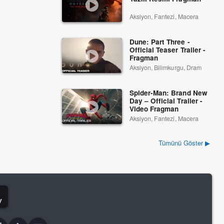
Aksiyon, Fantezi, Macera
Dune: Part Three -
Official Teaser Trailer -
Fragman
Aksiyon, Bilimkurgu, Dram
Spider-Man: Brand New
Day – Official Trailer -
Video Fragman
Aksiyon, Fantezi, Macera
Tümünü Göster ▶
y