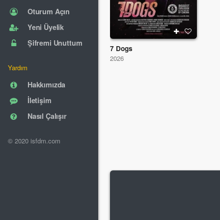
Oturum Açın
Yeni Üyelik
Şifremi Unuttum
7 Dogs
2026
Yardım
Hakkımızda
İletişim
Nasıl Çalışır
© 2020 isfdm.com