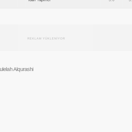
REKLAM YÜKLENİYOR
lelah Alqurashi