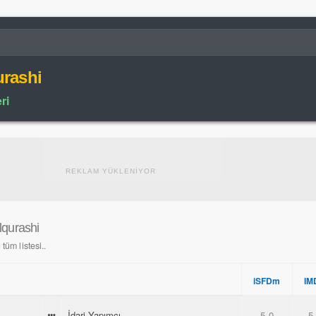
urashi
ri
REKLAM YÜKLENİYOR
lqurashi
tüm listesi..
iSFDm
IM
İdari Yapımcı
5.0
5