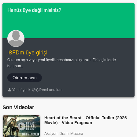
Henüz üye değil misiniz?
iSFDm üye girişi
Oturum açın veya yeni üyelik hesabınızı oluşturun. Etkileşimlerde
bulunun..
Oturum açın
Yeni üyelik
Şifremi unuttum
Son Videolar
Heart of the Beast - Official Trailer (2026
Movie) - Video Fragman
Aksiyon, Dram, Macera