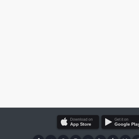
Download on
Get it on
App Store
Google Pla