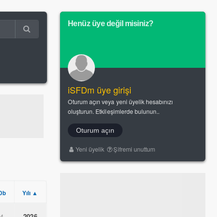
Henüz üye değil misiniz?
iSFDm üye girişi
Oturum açın veya yeni üyelik hesabınızı
oluşturun. Etkileşimlerde bulunun..
Oturum açın
Yeni üyelik
Şifremi unuttum
Db
Yılı ▲
.4
2026