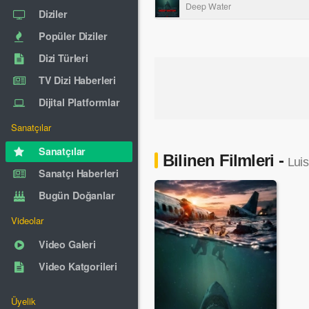
Deep Water
Diziler
Popüler Diziler
Dizi Türleri
TV Dizi Haberleri
Dijital Platformlar
Sanatçılar
Sanatçılar
Bilinen Filmleri -
Luis
Sanatçı Haberleri
Bugün Doğanlar
Videolar
Video Galeri
Video Katgorileri
Üyelik