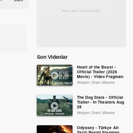
REKLAM YÜKLENİYOR
Son Videolar
Heart of the Beast -
Official Trailer (2026
Movie) - Video Fragman
Aksiyon, Dram, Macera
The Dog Stars - Official
Trailer - In Theaters Aug
28
Aksiyon, Dram, Macera
Odyssey - Türkçe Alt
Yazılı Resmi Fragman