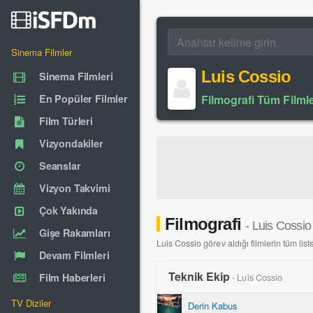
Sinema Filmler
Luis Cossio
Sinema Filmleri
En Popüler Filmler
Filmografi Tüm Filmle
Film Türleri
Vizyondakiler
Seanslar
Vizyon Takvimi
Çok Yakında
Filmografi
- Luis Cossio
Gişe Rakamları
Luis Cossio görev aldığı filmlerin tüm liste
Devam Filmleri
Teknik Ekip
Film Haberleri
- Luis Cossio
TV Diziler
Derin Kabus