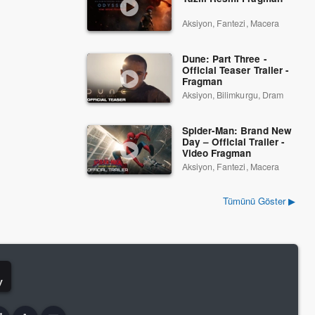
Aksiyon, Fantezi, Macera
Dune: Part Three -
Official Teaser Trailer -
Fragman
Aksiyon, Bilimkurgu, Dram
Spider-Man: Brand New
Day – Official Trailer -
Video Fragman
Aksiyon, Fantezi, Macera
Tümünü Göster ▶
y