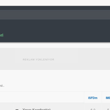
ri
REKLAM YÜKLENİYOR
si..
iSFDm
IM
Yapım Koordinatörü
6.0
5