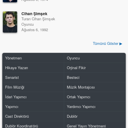
Cihan Şimşek
Turan Cihan Şimşek
Oyuncu
Ağustos 6, 1992
Tümünü Göster ▶
Yönetmen
Oyuncu
Hikaye Yazarı
Orjinal Fikir
Senarist
Besteci
Film Müziği
Müzik Montajcısı
İdari Yapımcı
Ortak Yapımcı
Yapımcı
Yardımcı Yapımcı
Cast Direktörü
Dublör
Dublör Koordinatörü
Genel Yayın Yönetmeni