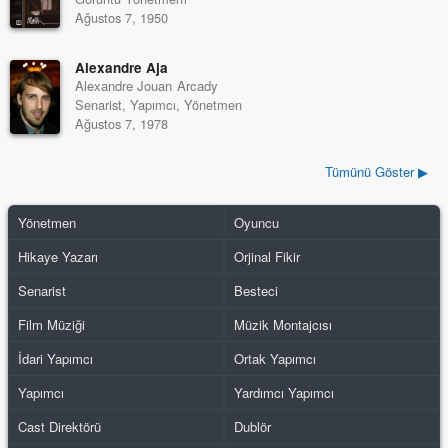
Ağustos 7, 1950
Alexandre Aja
Alexandre Jouan Arcady
Senarist, Yapımcı, Yönetmen
Ağustos 7, 1978
Tümünü Göster ▶
Yönetmen
Oyuncu
Hikaye Yazarı
Orjinal Fikir
Senarist
Besteci
Film Müziği
Müzik Montajcısı
İdari Yapımcı
Ortak Yapımcı
Yapımcı
Yardımcı Yapımcı
Cast Direktörü
Dublör