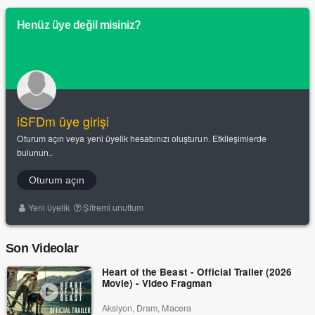
Henüz üye değil misiniz?
iSFDm üye girişi
Oturum açın veya yeni üyelik hesabınızı oluşturun. Etkileşimlerde
bulunun..
Oturum açın
Yeni üyelik
Şifremi unuttum
Son Videolar
Heart of the Beast - Official Trailer (2026
Movie) - Video Fragman
Aksiyon, Dram, Macera