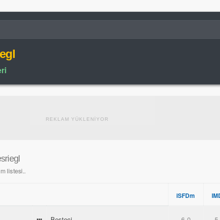
egl
ri
REKLAM YÜKLENİYOR
sriegl
m listesi..
iSFDm
IM
Besteci
6.0
5