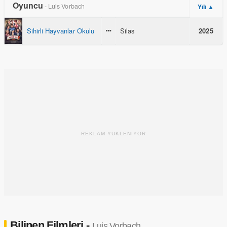
Oyuncu
- Luis Vorbach
Yılı ▲
Sihirli Hayvanlar Okulu
Silas
2025
REKLAM YÜKLENİYOR
Bilinen Filmleri -
Luis Vorbach