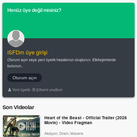
Henüz üye değil misiniz?
iSFDm üye girişi
Oturum açın veya yeni üyelik hesabınızı oluşturun. Etkileşimlerde
bulunun..
Oturum açın
Yeni üyelik
Şifremi unuttum
Son Videolar
Heart of the Beast - Official Trailer (2026
Movie) - Video Fragman
Aksiyon, Dram, Macera