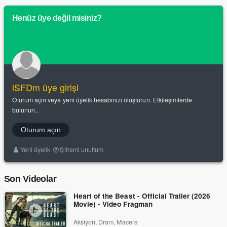
Henüz üye değil misiniz?
iSFDm üye girişi
Oturum açın veya yeni üyelik hesabınızı oluşturun. Etkileşimlerde
bulunun..
Oturum açın
Yeni üyelik
Şifremi unuttum
Son Videolar
Heart of the Beast - Official Trailer (2026
Movie) - Video Fragman
Aksiyon, Dram, Macera