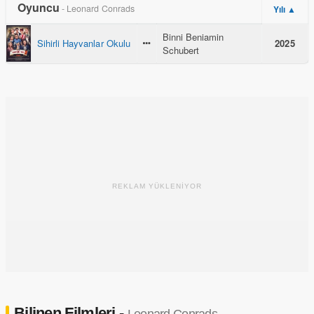
Oyuncu
- Leonard Conrads
Yılı ▲
Binni Beniamin
Sihirli Hayvanlar Okulu
2025
Schubert
REKLAM YÜKLENİYOR
Bilinen Filmleri -