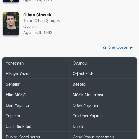
Cihan Şimşek
Turan Cihan Şimşek
Oyuncu
Ağustos 6, 1992
Tümünü Göster ▶
Yönetmen
Oyuncu
Hikaye Yazarı
Orjinal Fikir
Senarist
Besteci
Film Müziği
Müzik Montajcısı
İdari Yapımcı
Ortak Yapımcı
Yapımcı
Yardımcı Yapımcı
Cast Direktörü
Dublör
Dublör Koordinatörü
Genel Yayın Yönetmeni