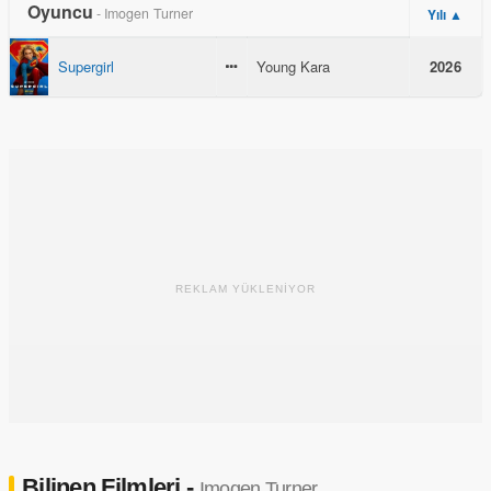
Oyuncu
- Imogen Turner
Yılı ▲
Supergirl
Young Kara
2026
REKLAM YÜKLENİYOR
Bilinen Filmleri -
Imogen Turner