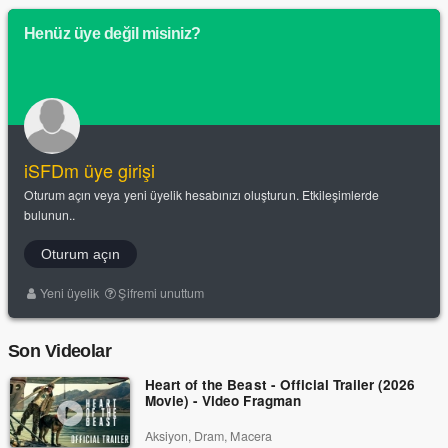
Henüz üye değil misiniz?
iSFDm üye girişi
Oturum açın veya yeni üyelik hesabınızı oluşturun. Etkileşimlerde
bulunun..
Oturum açın
Yeni üyelik
Şifremi unuttum
Son Videolar
Heart of the Beast - Official Trailer (2026
Movie) - Video Fragman
Aksiyon, Dram, Macera