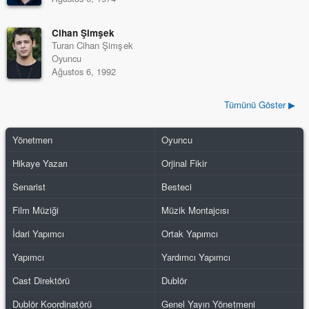
Cihan Şimşek
Turan Cihan Şimşek
Oyuncu
Ağustos 6, 1992
Tümünü Göster ▶
Yönetmen
Oyuncu
Hikaye Yazarı
Orjinal Fikir
Senarist
Besteci
Film Müziği
Müzik Montajcısı
İdari Yapımcı
Ortak Yapımcı
Yapımcı
Yardımcı Yapımcı
Cast Direktörü
Dublör
Dublör Koordinatörü
Genel Yayın Yönetmeni