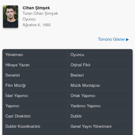
Cihan Şimşek
Turan Cihan Şimşek
Oyuncu
Ağustos 6, 1992
Tümünü Göster ▶
Yönetmen
Oyuncu
Hikaye Yazarı
Orjinal Fikir
Senarist
Besteci
Film Müziği
Müzik Montajcısı
İdari Yapımcı
Ortak Yapımcı
Yapımcı
Yardımcı Yapımcı
Cast Direktörü
Dublör
Dublör Koordinatörü
Genel Yayın Yönetmeni