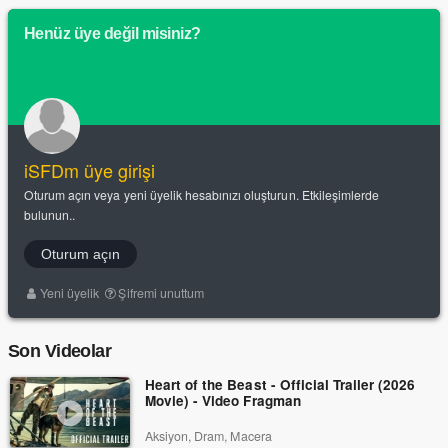
Henüz üye değil misiniz?
iSFDm üye girişi
Oturum açın veya yeni üyelik hesabınızı oluşturun. Etkileşimlerde
bulunun..
Oturum açın
Yeni üyelik
Şifremi unuttum
Son Videolar
Heart of the Beast - Official Trailer (2026
Movie) - Video Fragman
Aksiyon, Dram, Macera