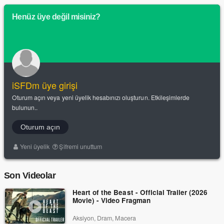
Henüz üye değil misiniz?
iSFDm üye girişi
Oturum açın veya yeni üyelik hesabınızı oluşturun. Etkileşimlerde
bulunun..
Oturum açın
Yeni üyelik
Şifremi unuttum
Son Videolar
Heart of the Beast - Official Trailer (2026
Movie) - Video Fragman
Aksiyon, Dram, Macera