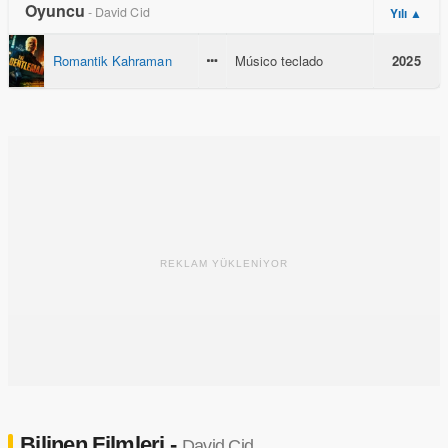
Oyuncu
- David Cid
Yılı ▲
Romantik Kahraman
Músico teclado
2025
REKLAM YÜKLENİYOR
Bilinen Filmleri -
David Cid