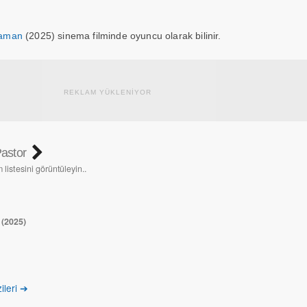
raman
(2025) sinema filminde oyuncu olarak bilinir.
REKLAM YÜKLENİYOR
Pastor
 listesini görüntüleyin..
n
(2025)
ileri ➔