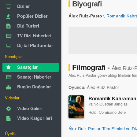
Biyografi
Diziler
Popüler Diziler
Álex Ruiz-Pastor
,
Romantik Kah
Dizi Türleri
TV Dizi Haberleri
Dijital Platformlar
Sanatçılar
Filmografi -
Sanatçılar
Álex Ruiz-
Álex Ruiz-Pastor görev aldığı filmlerin tüm
Sanatçı Haberleri
Bugün Doğanlar
Álex Ruiz-Pastor
Oyuncu:
Romantik Kahrama
Videolar
Ya No Quedan Junglas
Video Galeri
Rolü:
Comisario Jefe
Video Katgorileri
Álex Ruiz-Pastor Tüm Filmleri ve Diz
Üyelik