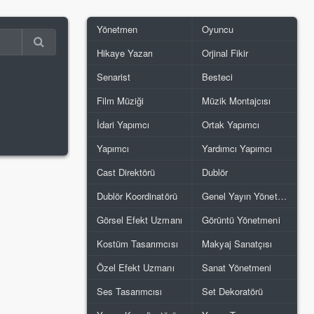
Yönetmen
Oyuncu
Hikaye Yazarı
Orjinal Fikir
Senarist
Besteci
Film Müziği
Müzik Montajcısı
İdari Yapımcı
Ortak Yapımcı
Yapımcı
Yardımcı Yapımcı
Cast Direktörü
Dublör
Dublör Koordinatörü
Genel Yayın Yönetmeni
Görsel Efekt Uzmanı
Görüntü Yönetmeni
Kostüm Tasarımcısı
Makyaj Sanatçısı
Özel Efekt Uzmanı
Sanat Yönetmeni
Ses Tasarımcısı
Set Dekoratörü