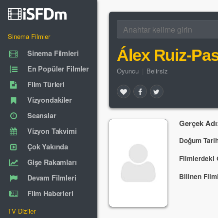
Sinema Filmler
Álex Ruiz-Pas
Sinema Filmleri
En Popüler Filmler
Oyuncu
|
Belirsiz
Film Türleri
Vizyondakiler
Seanslar
Gerçek Adı
Vizyon Takvimi
Doğum Tarih
Çok Yakında
Filmlerdeki 
Gişe Rakamları
Bilinen Filml
Devam Filmleri
Film Haberleri
TV Diziler