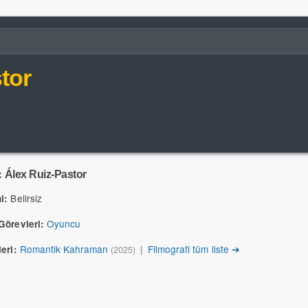
tor
:
Álex Ruiz-Pastor
Belirsiz
i:
Oyuncu
Görevleri:
Romantik Kahraman
|
Filmografi tüm liste ➔
eri:
(2025)