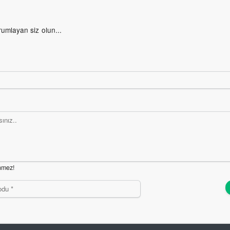
rumlayan siz olun...
nmez!