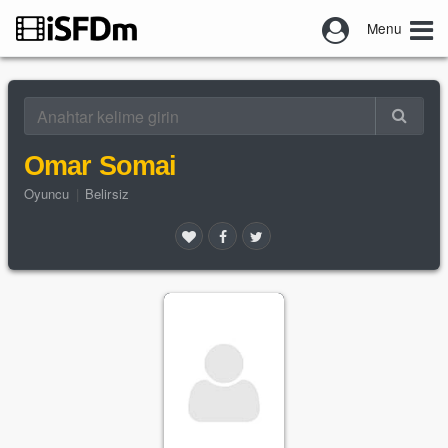
Menu
Omar Somai
Oyuncu
|
Belirsiz