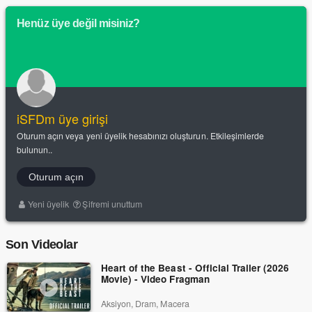
Henüz üye değil misiniz?
iSFDm üye girişi
Oturum açın veya yeni üyelik hesabınızı oluşturun. Etkileşimlerde
bulunun..
Oturum açın
Yeni üyelik
Şifremi unuttum
Son Videolar
Heart of the Beast - Official Trailer (2026
Movie) - Video Fragman
Aksiyon, Dram, Macera