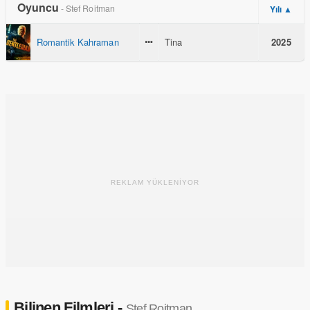
Oyuncu
- Stef Roitman
Yılı ▲
Romantik Kahraman
Tina
2025
REKLAM YÜKLENİYOR
Bilinen Filmleri -
Stef Roitman