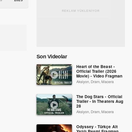
REKLAM YÜKLENİYOR
Son Videolar
Heart of the Beast -
Official Trailer (2026
Movie) - Video Fragman
Aksiyon, Dram, Macera
The Dog Stars - Official
Trailer - In Theaters Aug
28
Aksiyon, Dram, Macera
Odyssey - Türkçe Alt
Yazılı Resmi Fragman