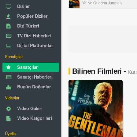
Ya No Quedan Junglas
Diziler
Popüler Diziler
Dizi Türleri
TV Dizi Haberleri
Dijital Platformlar
Sanatçılar
Sanatçılar
Bilinen Filmleri -
Karr
Sanatçı Haberleri
Bugün Doğanlar
Videolar
Video Galeri
Video Katgorileri
Üyelik