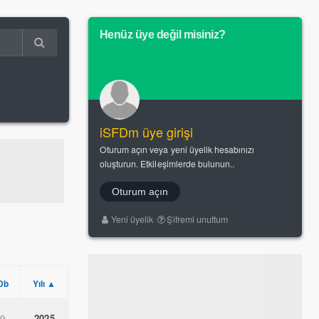
Henüz üye değil misiniz?
iSFDm üye girişi
Oturum açın veya yeni üyelik hesabınızı
oluşturun. Etkileşimlerde bulunun..
Oturum açın
Yeni üyelik
Şifremi unuttum
Db
Yılı ▲
.9
2025