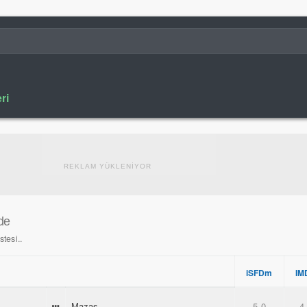
ri
REKLAM YÜKLENİYOR
lde
stesi..
iSFDm
IM
Mazas
5.0
4