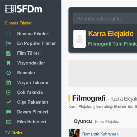
Sinema Filmler
Karra Elejalde
Sinema Filmleri
En Popüler Filmler
Filmografi Tüm Filmle
Film Türleri
Vizyondakiler
Seanslar
Vizyon Takvimi
Çok Yakında
Filmografi
- Karra Eleja
Gişe Rakamları
Karra Elejalde görev aldığı filmlerin tüm li
Devam Filmleri
Oyuncu
Film Haberleri
- Karra Elejalde
TV Diziler
Romantik Kahraman