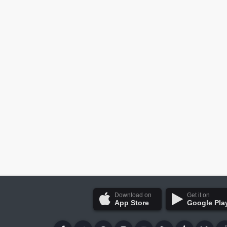
Download on
Get it on
App Store
Google Pla