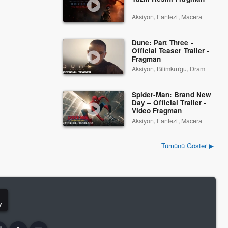
Aksiyon, Fantezi, Macera
Dune: Part Three -
Official Teaser Trailer -
Fragman
Aksiyon, Bilimkurgu, Dram
Spider-Man: Brand New
Day – Official Trailer -
Video Fragman
Aksiyon, Fantezi, Macera
Tümünü Göster ▶
y