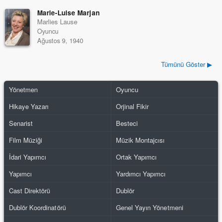
Marie-Luise Marjan
Marlies Lause
Oyuncu
Ağustos 9, 1940
Tümünü Göster ▶
Yönetmen
Oyuncu
Hikaye Yazarı
Orjinal Fikir
Senarist
Besteci
Film Müziği
Müzik Montajcısı
İdari Yapımcı
Ortak Yapımcı
Yapımcı
Yardımcı Yapımcı
Cast Direktörü
Dublör
Dublör Koordinatörü
Genel Yayın Yönetmeni