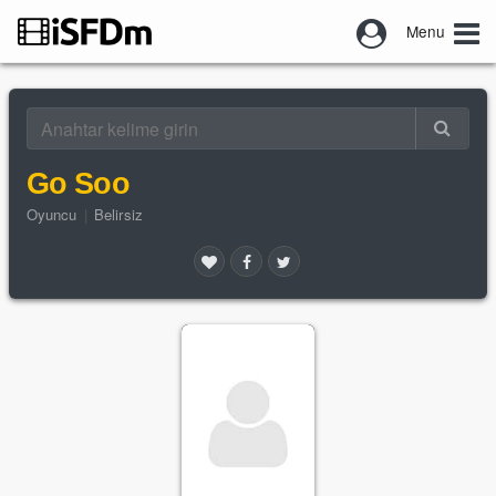
Menu
Go Soo
Oyuncu
|
Belirsiz