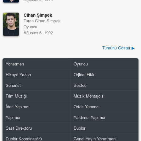
Cihan Şimşek
Turan Cihan Şimşek
Oyuncu
Ağustos 6, 1992
Tümünü Göster ▶
Yönetmen
Oyuncu
Hikaye Yazarı
Orjinal Fikir
Senarist
Besteci
Film Müziği
Müzik Montajcısı
İdari Yapımcı
Ortak Yapımcı
Yapımcı
Yardımcı Yapımcı
Cast Direktörü
Dublör
Dublör Koordinatörü
Genel Yayın Yönetmeni