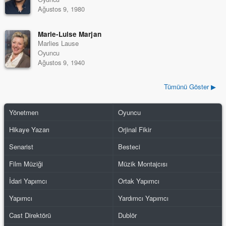
Ağustos 9, 1980
Marie-Luise Marjan
Marlies Lause
Oyuncu
Ağustos 9, 1940
Tümünü Göster ▶
Yönetmen
Oyuncu
Hikaye Yazarı
Orjinal Fikir
Senarist
Besteci
Film Müziği
Müzik Montajcısı
İdari Yapımcı
Ortak Yapımcı
Yapımcı
Yardımcı Yapımcı
Cast Direktörü
Dublör