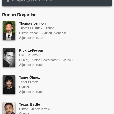
Yeni üyelik
Şifremi unuttum
Bugün Doğanlar
Thomas Lennon
Thomas Patrick Lennon
Hikaye Yazarı, Oyuncu, Senarist
Ağustos 9, 1970
Rick LeFevour
Rick LeFevour
Dublör, Dublör Koordinatörü, Oyuncu
Ağustos 9, 1955
Taner Ölmez
Taner Ölmez
Oyuncu
Ağustos 9, 1986
Texas Battle
Clifton Quincy Battle
Oyuncu