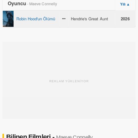
Oyuncu
- Maeve Connelly
Yılı ▲
Robin Hood'un Ölümü
Hendrie's Great Aunt
2026
REKLAM YÜKLENİYOR
Bilinen Filmleri -
Maeve Connelly