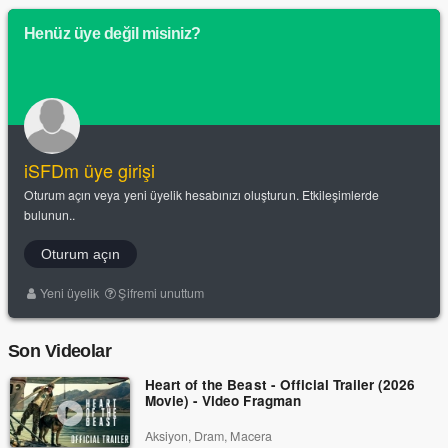
Henüz üye değil misiniz?
iSFDm üye girişi
Oturum açın veya yeni üyelik hesabınızı oluşturun. Etkileşimlerde
bulunun..
Oturum açın
Yeni üyelik
Şifremi unuttum
Son Videolar
Heart of the Beast - Official Trailer (2026
Movie) - Video Fragman
Aksiyon, Dram, Macera