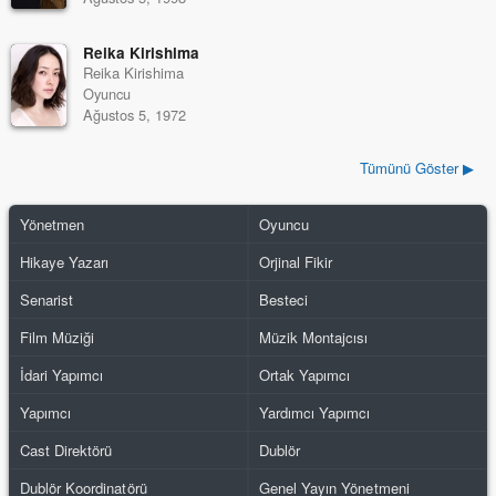
Reika Kirishima
Reika Kirishima
Oyuncu
Ağustos 5, 1972
Tümünü Göster ▶
Yönetmen
Oyuncu
Hikaye Yazarı
Orjinal Fikir
Senarist
Besteci
Film Müziği
Müzik Montajcısı
İdari Yapımcı
Ortak Yapımcı
Yapımcı
Yardımcı Yapımcı
Cast Direktörü
Dublör
Dublör Koordinatörü
Genel Yayın Yönetmeni