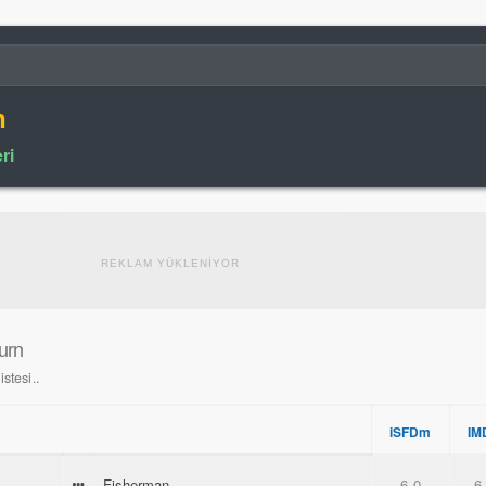
n
ri
REKLAM YÜKLENİYOR
urn
stesi..
iSFDm
IM
Fisherman
6.0
6