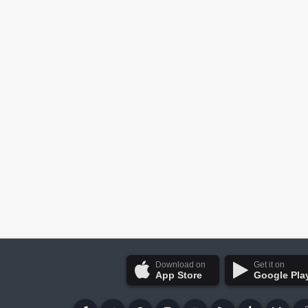
Download on
Get it on
App Store
Google Pla