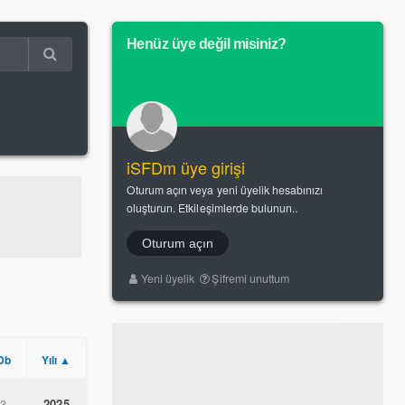
Henüz üye değil misiniz?
iSFDm üye girişi
Oturum açın veya yeni üyelik hesabınızı
oluşturun. Etkileşimlerde bulunun..
Oturum açın
Yeni üyelik
Şifremi unuttum
Db
Yılı ▲
.3
2025