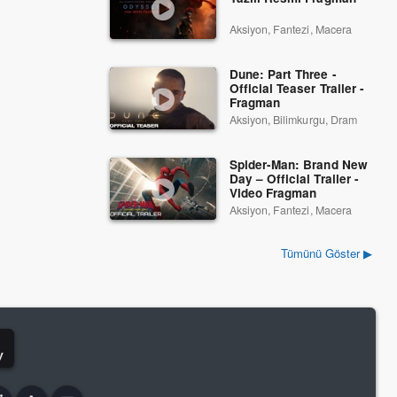
Aksiyon, Fantezi, Macera
Dune: Part Three -
Official Teaser Trailer -
Fragman
Aksiyon, Bilimkurgu, Dram
Spider-Man: Brand New
Day – Official Trailer -
Video Fragman
Aksiyon, Fantezi, Macera
Tümünü Göster ▶
y