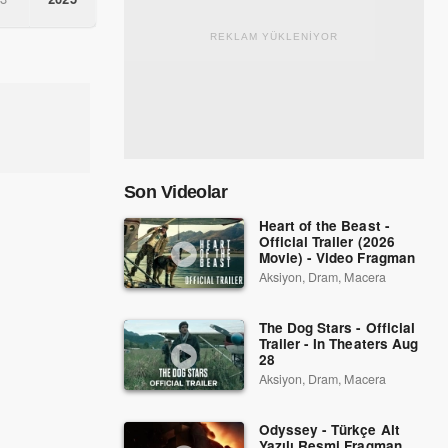
REKLAM YÜKLENİYOR
Son Videolar
Heart of the Beast -
Official Trailer (2026
Movie) - Video Fragman
Aksiyon, Dram, Macera
The Dog Stars - Official
Trailer - In Theaters Aug
28
Aksiyon, Dram, Macera
Odyssey - Türkçe Alt
Yazılı Resmi Fragman