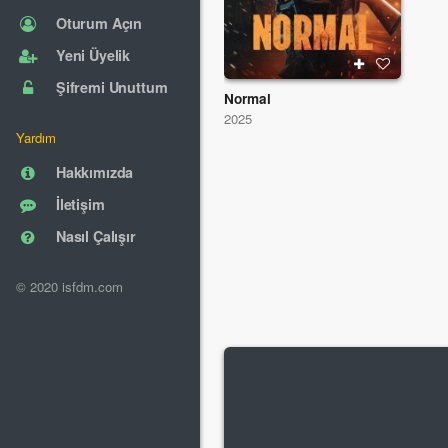
Oturum Açın
Yeni Üyelik
Şifremi Unuttum
Normal
2025
Yardım
Hakkımızda
İletişim
Nasıl Çalışır
© 2020 isfdm.com