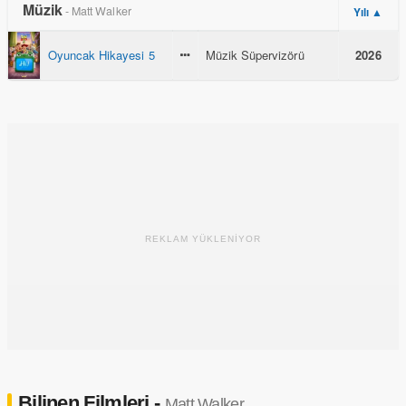
Müzik
- Matt Walker
Yılı ▲
Oyuncak Hikayesi 5
Müzik Süpervizörü
2026
REKLAM YÜKLENİYOR
Bilinen Filmleri -
Matt Walker