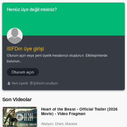
Henüz üye değil misiniz?
iSFDm üye girişi
Oturum açın veya yeni üyelik hesabınızı oluşturun. Etkileşimlerde
bulunun..
Oturum açın
Yeni üyelik
Şifremi unuttum
Son Videolar
Heart of the Beast - Official Trailer (2026
Movie) - Video Fragman
Aksiyon, Dram, Macera