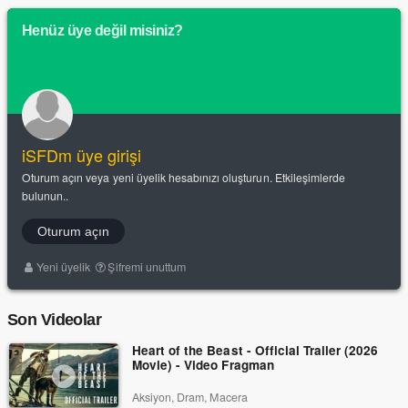
Henüz üye değil misiniz?
iSFDm üye girişi
Oturum açın veya yeni üyelik hesabınızı oluşturun. Etkileşimlerde
bulunun..
Oturum açın
Yeni üyelik
Şifremi unuttum
Son Videolar
Heart of the Beast - Official Trailer (2026
Movie) - Video Fragman
Aksiyon, Dram, Macera