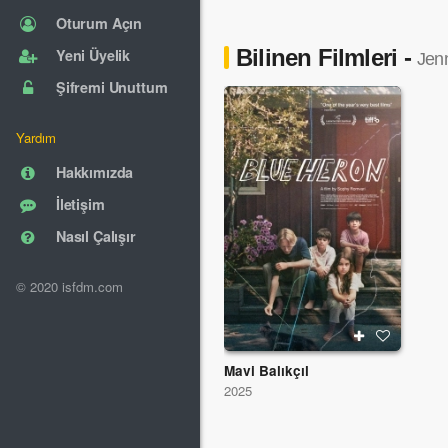
Oturum Açın
Bilinen Filmleri -
Yeni Üyelik
Jenn
Şifremi Unuttum
Yardım
Hakkımızda
İletişim
Nasıl Çalışır
© 2020 isfdm.com
Mavi Balıkçıl
2025