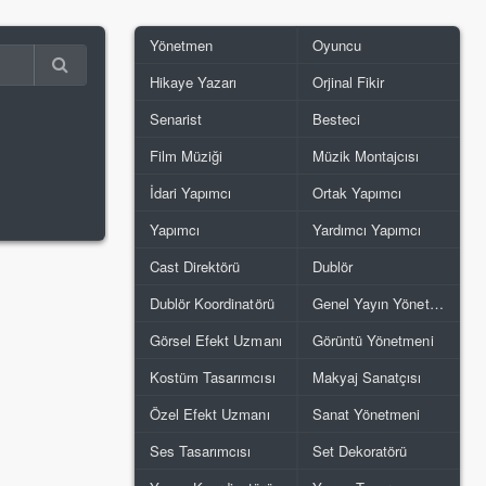
Yönetmen
Oyuncu
Hikaye Yazarı
Orjinal Fikir
Senarist
Besteci
Film Müziği
Müzik Montajcısı
İdari Yapımcı
Ortak Yapımcı
Yapımcı
Yardımcı Yapımcı
Cast Direktörü
Dublör
Dublör Koordinatörü
Genel Yayın Yönetmeni
Görsel Efekt Uzmanı
Görüntü Yönetmeni
Kostüm Tasarımcısı
Makyaj Sanatçısı
Özel Efekt Uzmanı
Sanat Yönetmeni
Ses Tasarımcısı
Set Dekoratörü