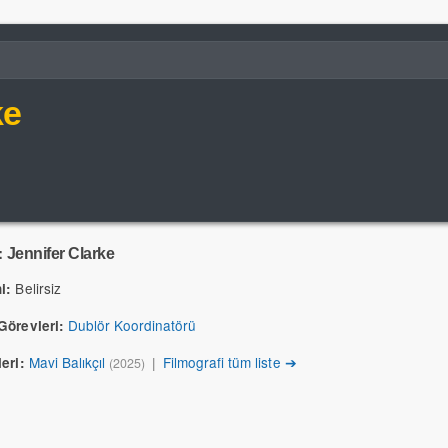
ke
:
Jennifer Clarke
Belirsiz
i:
Dublör Koordinatörü
Görevleri:
Mavi Balıkçıl
|
Filmografi tüm liste ➔
eri:
(2025)