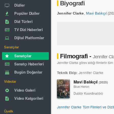
Biyografi
Diziler
Popüler Diziler
Jennifer Clarke
,
Mavi Balıkçıl
(202
Dizi Türleri
TV Dizi Haberleri
Dijital Platformlar
Sanatçılar
Filmografi -
Sanatçılar
Jennifer Cl
Jennifer Clarke görev aldığı filmlerin tüm 
Sanatçı Haberleri
Bugün Doğanlar
Jennifer Clarke
Teknik Ekip:
Mavi Balıkçıl
Videolar
(2025)
Blue Heron
Video Galeri
Dublör Koordinatörü
Video Katgorileri
Jennifer Clarke Tüm Filmleri ve Dizi
Üyelik