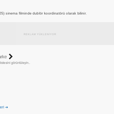
5) sinema filminde dublör koordinatörü olarak bilinir.
REKLAM YÜKLENİYOR
arke
listesini görüntüleyin..
leri ➔