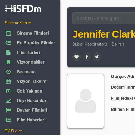
Sinema Filmler
Jennifer Clar
Sinema Filmleri
En Popüler Filmler
Dublör Koordinatörü
|
Belirsiz
Film Türleri
Vizyondakiler
Seanslar
Gerçek Adı
Vizyon Takvimi
Doğum Tarih
Çok Yakında
Filmlerdeki 
Gişe Rakamları
Bilinen Filml
Devam Filmleri
Film Haberleri
TV Diziler