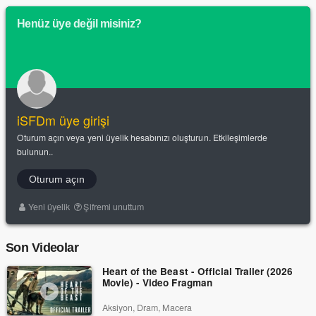
Henüz üye değil misiniz?
iSFDm üye girişi
Oturum açın veya yeni üyelik hesabınızı oluşturun. Etkileşimlerde
bulunun..
Oturum açın
Yeni üyelik
Şifremi unuttum
Son Videolar
Heart of the Beast - Official Trailer (2026
Movie) - Video Fragman
Aksiyon, Dram, Macera