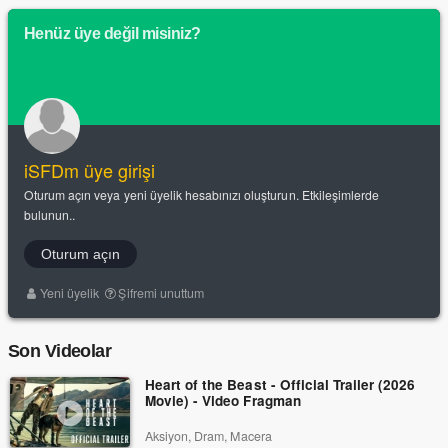
Henüz üye değil misiniz?
iSFDm üye girişi
Oturum açın veya yeni üyelik hesabınızı oluşturun. Etkileşimlerde
bulunun..
Oturum açın
Yeni üyelik
Şifremi unuttum
Son Videolar
Heart of the Beast - Official Trailer (2026
Movie) - Video Fragman
Aksiyon, Dram, Macera