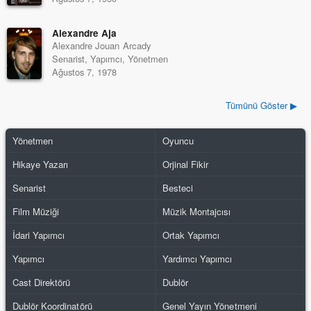
Alexandre Aja
Alexandre Jouan Arcady
Senarist, Yapımcı, Yönetmen
Ağustos 7, 1978
Tümünü Göster ▶
Yönetmen
Oyuncu
Hikaye Yazarı
Orjinal Fikir
Senarist
Besteci
Film Müziği
Müzik Montajcısı
İdari Yapımcı
Ortak Yapımcı
Yapımcı
Yardımcı Yapımcı
Cast Direktörü
Dublör
Dublör Koordinatörü
Genel Yayın Yönetmeni