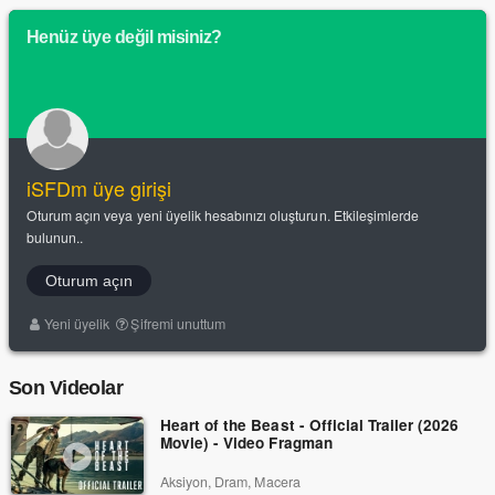
Henüz üye değil misiniz?
iSFDm üye girişi
Oturum açın veya yeni üyelik hesabınızı oluşturun. Etkileşimlerde
bulunun..
Oturum açın
Yeni üyelik
Şifremi unuttum
Son Videolar
Heart of the Beast - Official Trailer (2026
Movie) - Video Fragman
Aksiyon, Dram, Macera