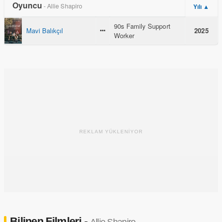
Oyuncu
- Allie Shapiro
Yılı ▲
90s Family Support
Mavi Balıkçıl
2025
Worker
REKLAM YÜKLENİYOR
Bilinen Filmleri -