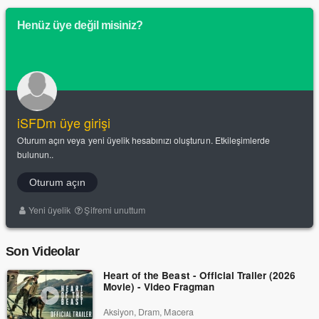
Henüz üye değil misiniz?
iSFDm üye girişi
Oturum açın veya yeni üyelik hesabınızı oluşturun. Etkileşimlerde
bulunun..
Oturum açın
Yeni üyelik
Şifremi unuttum
Son Videolar
Heart of the Beast - Official Trailer (2026
Movie) - Video Fragman
Aksiyon, Dram, Macera