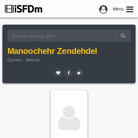
Menu
Manoochehr Zendehdel
Oyuncu
|
Belirsiz