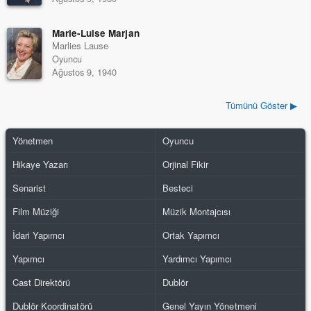
Marie-Luise Marjan
Marlies Lause
Oyuncu
Ağustos 9, 1940
Tümünü Göster ▶
Yönetmen
Oyuncu
Hikaye Yazarı
Orjinal Fikir
Senarist
Besteci
Film Müziği
Müzik Montajcısı
İdari Yapımcı
Ortak Yapımcı
Yapımcı
Yardımcı Yapımcı
Cast Direktörü
Dublör
Dublör Koordinatörü
Genel Yayın Yönetmeni