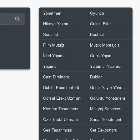
Yönetmen
Oyuncu
Hikaye Yazarı
Orjinal Fikir
Senarist
Besteci
Film Müziği
Müzik Montajcısı
İdari Yapımcı
Ortak Yapımcı
Yapımcı
Yardımcı Yapımcı
Cast Direktörü
Dublör
Dublör Koordinatörü
Genel Yayın Yönetmeni
Görsel Efekt Uzmanı
Görüntü Yönetmeni
Kostüm Tasarımcısı
Makyaj Sanatçısı
Özel Efekt Uzmanı
Sanat Yönetmeni
Ses Tasarımcısı
Set Dekoratörü