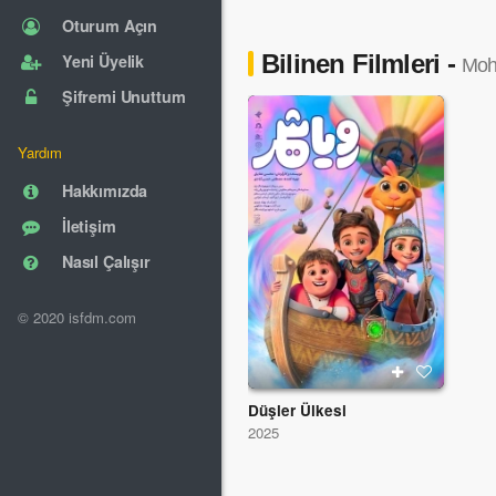
Oturum Açın
Bilinen Filmleri -
Yeni Üyelik
Moh
Şifremi Unuttum
Yardım
Hakkımızda
İletişim
Nasıl Çalışır
© 2020 isfdm.com
Düşler Ülkesi
2025