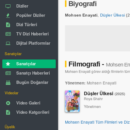
Biyografi
Diziler
Popüler Diziler
Mohsen Enayati
,
Düşler Ülkesi
(2
Dizi Türleri
TV Dizi Haberleri
Dijital Platformlar
Sanatçılar
Filmografi -
Sanatçılar
Mohsen En
Mohsen Enayati görev aldığı filmlerin tüm 
Sanatçı Haberleri
Bugün Doğanlar
Mohsen Enayati
Yönetmen:
Düşler Ülkesi
Videolar
(2025)
Roya Shahr
Video Galeri
Yönetmen
Video Katgorileri
Mohsen Enayati Tüm Filmleri ve Dizi
Üyelik