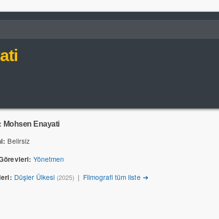
ati
:
Mohsen Enayati
Belirsiz
i:
Yönetmen
Görevleri:
Düşler Ülkesi
|
Filmografi tüm liste ➔
eri:
(2025)