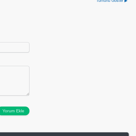
Tümünü Göster ▶
Yorum Ekle