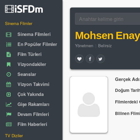
Sinema Filmler
Mohsen Enay
Sinema Filmleri
En Popüler Filmler
Yönetmen
|
Belirsiz
Film Türleri
Vizyondakiler
Seanslar
Gerçek Adı
Vizyon Takvimi
Doğum Tarih
Çok Yakında
Filmlerdeki 
Gişe Rakamları
Bilinen Filml
Devam Filmleri
Film Haberleri
TV Diziler