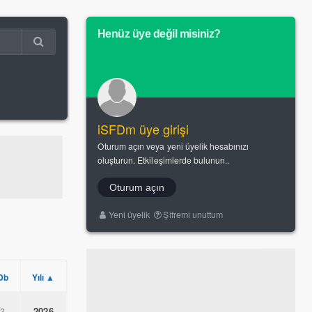
Henüz üye değil misiniz?
iSFDm üye girişi
Oturum açın veya yeni üyelik hesabınızı
oluşturun. Etkileşimlerde bulunun..
Oturum açın
Yeni üyelik
Şifremi unuttum
Db
Yılı ▲
.3
2026