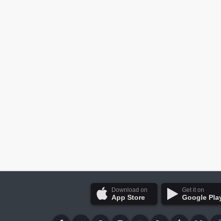
Download on
Get it on
App Store
Google Pla