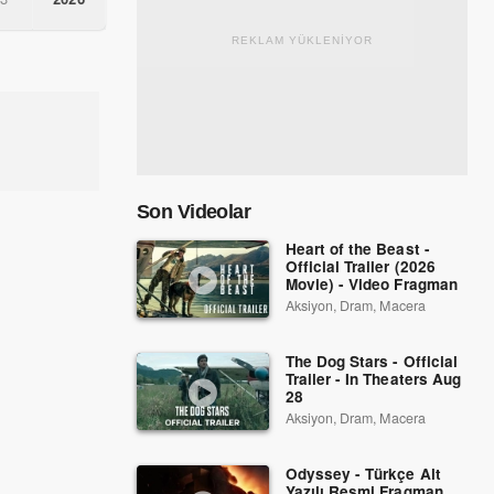
REKLAM YÜKLENİYOR
Son Videolar
Heart of the Beast -
Official Trailer (2026
Movie) - Video Fragman
Aksiyon, Dram, Macera
The Dog Stars - Official
Trailer - In Theaters Aug
28
Aksiyon, Dram, Macera
Odyssey - Türkçe Alt
Yazılı Resmi Fragman