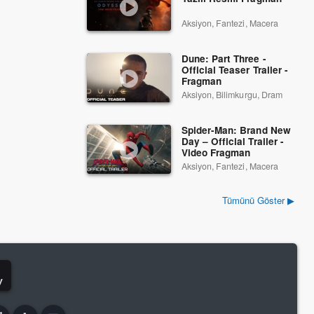
Aksiyon, Fantezi, Macera
Dune: Part Three -
Official Teaser Trailer -
Fragman
Aksiyon, Bilimkurgu, Dram
Spider-Man: Brand New
Day – Official Trailer -
Video Fragman
Aksiyon, Fantezi, Macera
Tümünü Göster ▶
y