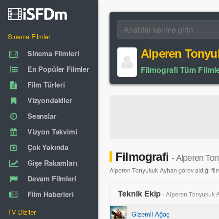
Sinema Filmler
Alperen Tonyu
Sinema Filmleri
En Popüler Filmler
Filmografi Tüm Filmle
Film Türleri
Vizyondakiler
Seanslar
Vizyon Takvimi
Çok Yakında
Filmografi
- Alperen To
Gişe Rakamları
Alperen Tonyukuk Ayhan görev aldığı filml
Devam Filmleri
Teknik Ekip
Film Haberleri
- Alperen Tonyukuk 
TV Diziler
Gizemli Ağaç