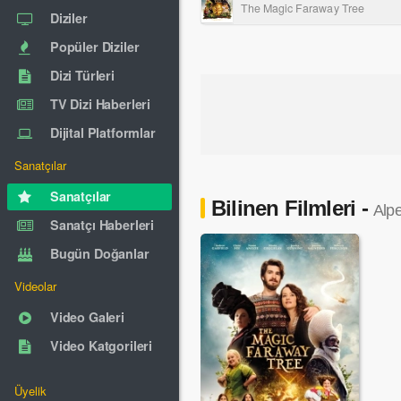
The Magic Faraway Tree
Diziler
Popüler Diziler
Dizi Türleri
TV Dizi Haberleri
Dijital Platformlar
Sanatçılar
Sanatçılar
Bilinen Filmleri -
Alp
Sanatçı Haberleri
Bugün Doğanlar
Videolar
Video Galeri
Video Katgorileri
Üyelik