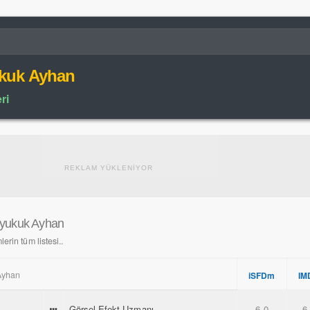
kuk Ayhan
ri
REKLAM YÜKLENİYOR
nyukuk Ayhan
erin tüm listesi..
Ayhan
iSFDm
IM
Görsel Efekt Uzmanı
6.0
6