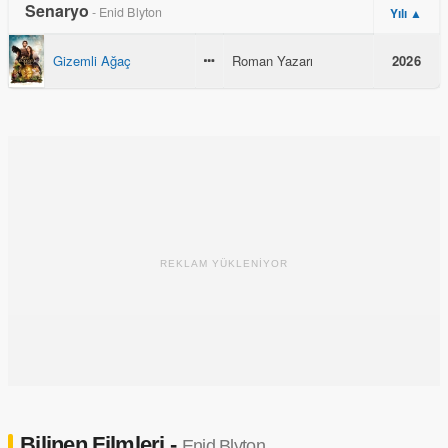
Senaryo
- Enid Blyton
Yılı ▲
Gizemli Ağaç
Roman Yazarı
2026
REKLAM YÜKLENİYOR
Bilinen Filmleri -
Enid Blyton