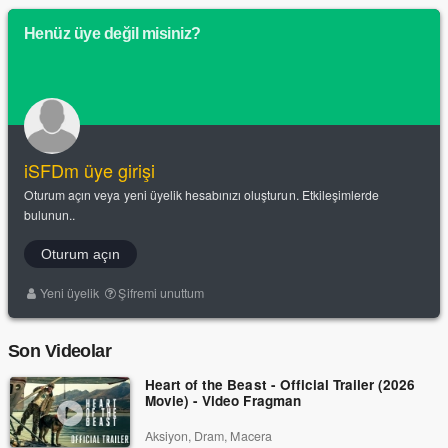
Henüz üye değil misiniz?
iSFDm üye girişi
Oturum açın veya yeni üyelik hesabınızı oluşturun. Etkileşimlerde
bulunun..
Oturum açın
Yeni üyelik
Şifremi unuttum
Son Videolar
Heart of the Beast - Official Trailer (2026
Movie) - Video Fragman
Aksiyon, Dram, Macera