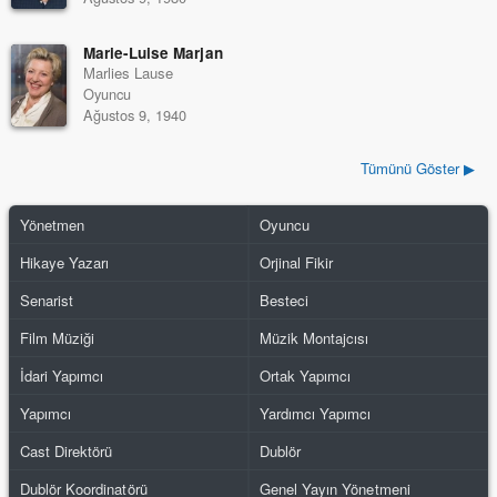
Marie-Luise Marjan
Marlies Lause
Oyuncu
Ağustos 9, 1940
Tümünü Göster ▶
Yönetmen
Oyuncu
Hikaye Yazarı
Orjinal Fikir
Senarist
Besteci
Film Müziği
Müzik Montajcısı
İdari Yapımcı
Ortak Yapımcı
Yapımcı
Yardımcı Yapımcı
Cast Direktörü
Dublör
Dublör Koordinatörü
Genel Yayın Yönetmeni