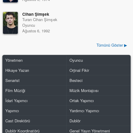
Cihan Şimşek
Turan Cihan Şimşek
Oyuncu
Ağustos 6, 1992
Tümünü Göster ▶
Yönetmen
Oyuncu
Hikaye Yazarı
Orjinal Fikir
Senarist
Besteci
Film Müziği
Müzik Montajcısı
İdari Yapımcı
Ortak Yapımcı
Yapımcı
Yardımcı Yapımcı
Cast Direktörü
Dublör
Dublör Koordinatörü
Genel Yayın Yönetmeni