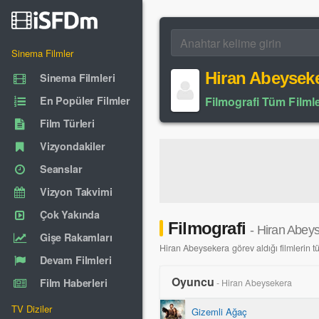
Sinema Filmler
Hiran Abeysek
Sinema Filmleri
En Popüler Filmler
Filmografi Tüm Filmle
Film Türleri
Vizyondakiler
Seanslar
Vizyon Takvimi
Çok Yakında
Filmografi
- Hiran Abey
Gişe Rakamları
Hiran Abeysekera görev aldığı filmlerin tüm
Devam Filmleri
Oyuncu
Film Haberleri
- Hiran Abeysekera
TV Diziler
Gizemli Ağaç