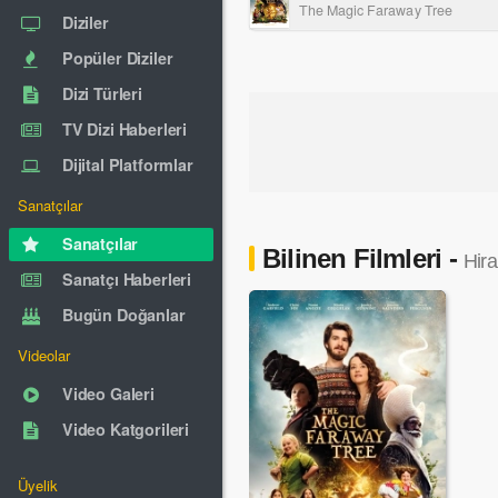
The Magic Faraway Tree
Diziler
Popüler Diziler
Dizi Türleri
TV Dizi Haberleri
Dijital Platformlar
Sanatçılar
Sanatçılar
Bilinen Filmleri -
Hir
Sanatçı Haberleri
Bugün Doğanlar
Videolar
Video Galeri
Video Katgorileri
Üyelik