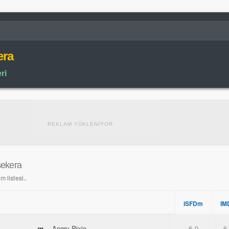
era
ri
REKLAM YÜKLENİYOR
sekera
 listesi..
iSFDm
IM
Angry Pixie
6.0
6