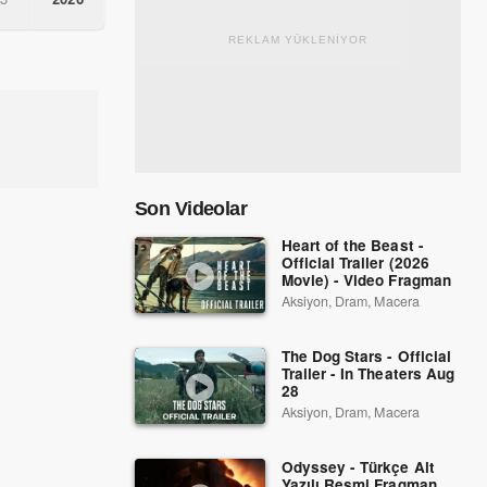
REKLAM YÜKLENİYOR
Son Videolar
Heart of the Beast -
Official Trailer (2026
Movie) - Video Fragman
Aksiyon, Dram, Macera
The Dog Stars - Official
Trailer - In Theaters Aug
28
Aksiyon, Dram, Macera
Odyssey - Türkçe Alt
Yazılı Resmi Fragman