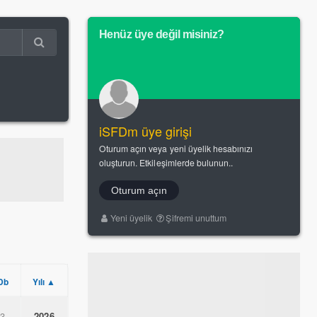
Henüz üye değil misiniz?
iSFDm üye girişi
Oturum açın veya yeni üyelik hesabınızı
oluşturun. Etkileşimlerde bulunun..
Oturum açın
Yeni üyelik
Şifremi unuttum
Db
Yılı ▲
.3
2026