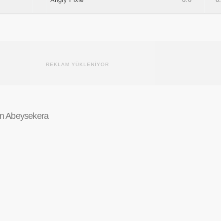
REKLAM YÜKLENİYOR
an Abeysekera