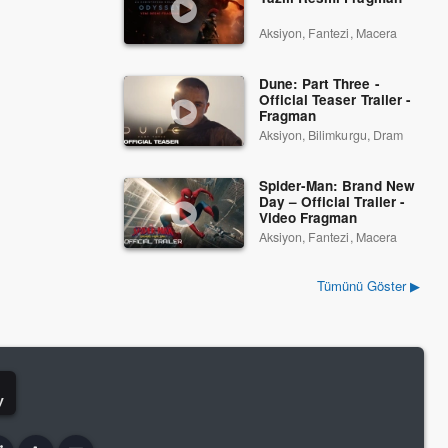
Aksiyon, Fantezi, Macera
Dune: Part Three -
Official Teaser Trailer -
Fragman
Aksiyon, Bilimkurgu, Dram
Spider-Man: Brand New
Day – Official Trailer -
Video Fragman
Aksiyon, Fantezi, Macera
Tümünü Göster ▶
y