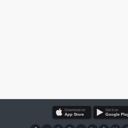
Download on
Get it on
App Store
Google Pla