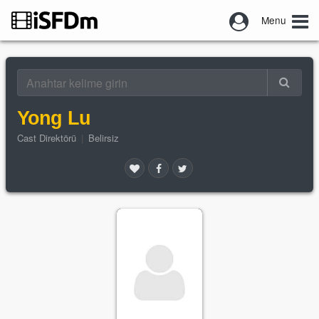
Menu
Yong Lu
Cast Direktörü
|
Belirsiz