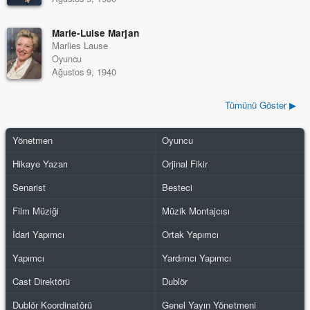
Marie-Luise Marjan
Marlies Lause
Oyuncu
Ağustos 9, 1940
Tümünü Göster ▶
Yönetmen
Oyuncu
Hikaye Yazarı
Orjinal Fikir
Senarist
Besteci
Film Müziği
Müzik Montajcısı
İdari Yapımcı
Ortak Yapımcı
Yapımcı
Yardımcı Yapımcı
Cast Direktörü
Dublör
Dublör Koordinatörü
Genel Yayın Yönetmeni