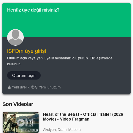
Henüz üye değil misiniz?
iSFDm üye girişi
Oturum açın veya yeni üyelik hesabınızı oluşturun. Etkileşimlerde
bulunun..
Oturum açın
Yeni üyelik
Şifremi unuttum
Son Videolar
Heart of the Beast - Official Trailer (2026
Movie) - Video Fragman
Aksiyon, Dram, Macera