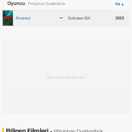
Oyuncu
- Phloiphan Duatkrathok
Yılı ▲
Amansız
Suitcase Girl
2025
REKLAM YÜKLENİYOR
Bilinen Filmleri -
Phloiphan Duatkrathok