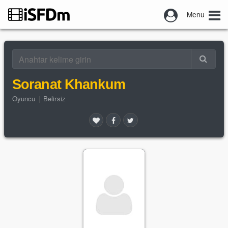
Menu
Soranat Khankum
Oyuncu
|
Belirsiz