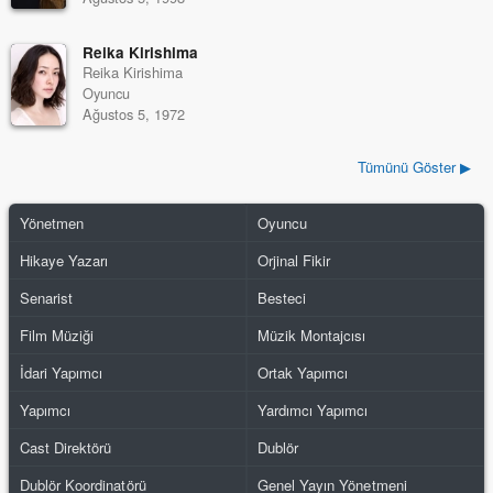
Reika Kirishima
Reika Kirishima
Oyuncu
Ağustos 5, 1972
Tümünü Göster ▶
Yönetmen
Oyuncu
Hikaye Yazarı
Orjinal Fikir
Senarist
Besteci
Film Müziği
Müzik Montajcısı
İdari Yapımcı
Ortak Yapımcı
Yapımcı
Yardımcı Yapımcı
Cast Direktörü
Dublör
Dublör Koordinatörü
Genel Yayın Yönetmeni