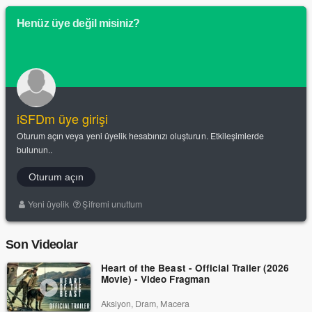
Henüz üye değil misiniz?
iSFDm üye girişi
Oturum açın veya yeni üyelik hesabınızı oluşturun. Etkileşimlerde
bulunun..
Oturum açın
Yeni üyelik
Şifremi unuttum
Son Videolar
Heart of the Beast - Official Trailer (2026
Movie) - Video Fragman
Aksiyon, Dram, Macera