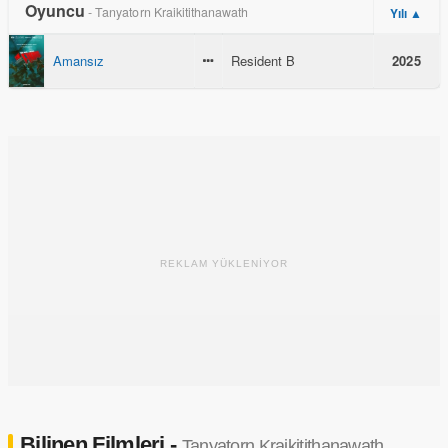
Oyuncu
- Tanyatorn Kraikitithanawath
Yılı ▲
Amansız
Resident B
2025
REKLAM YÜKLENİYOR
Bilinen Filmleri -
Tanyatorn Kraikitithanawath