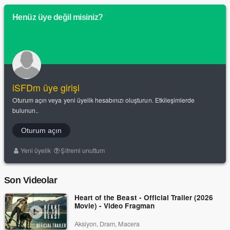
Henüz üye değil misiniz?
iSFDm üye girişi
Oturum açın veya yeni üyelik hesabınızı oluşturun. Etkileşimlerde
bulunun..
Oturum açın
Yeni üyelik
Şifremi unuttum
Son Videolar
Heart of the Beast - Official Trailer (2026
Movie) - Video Fragman
Aksiyon, Dram, Macera