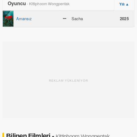
Oyuncu
- Kittiphoom Wongpentak
Yılı ▲
Amansız
Sacha
2025
REKLAM YÜKLENİYOR
Bilinen Filmleri -
Kittiphoom Wongpentak