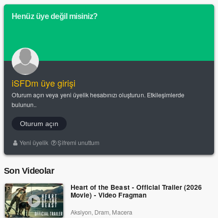
Henüz üye değil misiniz?
iSFDm üye girişi
Oturum açın veya yeni üyelik hesabınızı oluşturun. Etkileşimlerde
bulunun..
Oturum açın
Yeni üyelik
Şifremi unuttum
Son Videolar
Heart of the Beast - Official Trailer (2026
Movie) - Video Fragman
Aksiyon, Dram, Macera