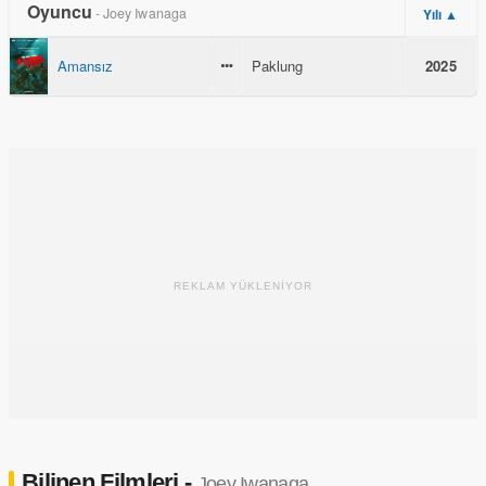
Oyuncu
- Joey Iwanaga
Yılı ▲
Amansız
Paklung
2025
REKLAM YÜKLENİYOR
Bilinen Filmleri -
Joey Iwanaga