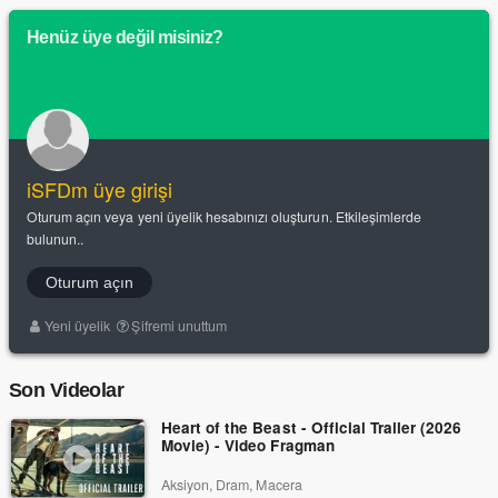
Henüz üye değil misiniz?
iSFDm üye girişi
Oturum açın veya yeni üyelik hesabınızı oluşturun. Etkileşimlerde
bulunun..
Oturum açın
Yeni üyelik
Şifremi unuttum
Son Videolar
Heart of the Beast - Official Trailer (2026
Movie) - Video Fragman
Aksiyon, Dram, Macera