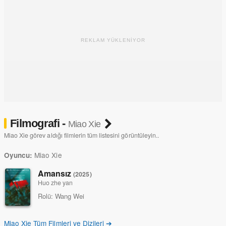
REKLAM YÜKLENİYOR
Filmografi -
Miao Xie
Miao Xie görev aldığı filmlerin tüm listesini görüntüleyin..
Miao Xie
Oyuncu:
Amansız
(2025)
Huo zhe yan
Rolü:
Wang Wei
Miao Xie Tüm Filmleri ve Dizileri ➔