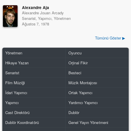
Alexandre Aja
Alexandre Jouan Arcady
Senarist, Yapımcı, Yönetmen
Ağustos 7, 1978
Tümünü Göster ▶
Yönetmen
Oyuncu
Hikaye Yazarı
Orjinal Fikir
Senarist
Besteci
Film Müziği
Müzik Montajcısı
İdari Yapımcı
Ortak Yapımcı
Yapımcı
Yardımcı Yapımcı
Cast Direktörü
Dublör
Dublör Koordinatörü
Genel Yayın Yönetmeni