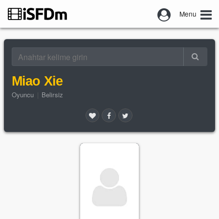
Menu
Miao Xie
Oyuncu
|
Belirsiz