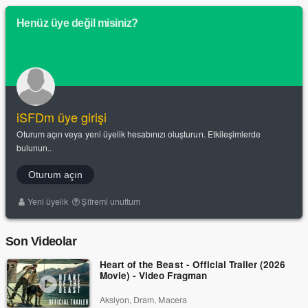
Henüz üye değil misiniz?
iSFDm üye girişi
Oturum açın veya yeni üyelik hesabınızı oluşturun. Etkileşimlerde
bulunun..
Oturum açın
Yeni üyelik
Şifremi unuttum
Son Videolar
Heart of the Beast - Official Trailer (2026
Movie) - Video Fragman
Aksiyon, Dram, Macera