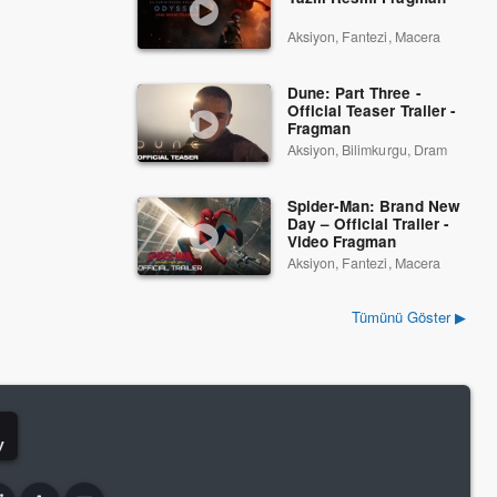
Aksiyon, Fantezi, Macera
Dune: Part Three -
Official Teaser Trailer -
Fragman
Aksiyon, Bilimkurgu, Dram
Spider-Man: Brand New
Day – Official Trailer -
Video Fragman
Aksiyon, Fantezi, Macera
Tümünü Göster ▶
y