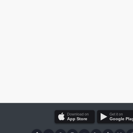
Download on
Get it on
App Store
Google Pla