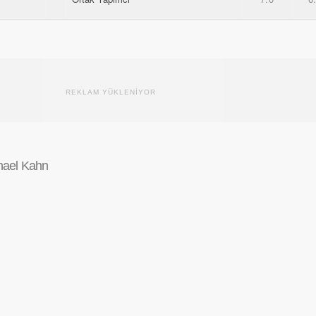
REKLAM YÜKLENİYOR
hael Kahn