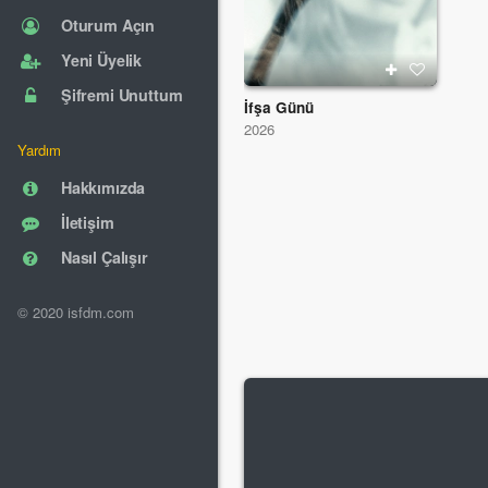
Oturum Açın
Yeni Üyelik
Şifremi Unuttum
İfşa Günü
2026
Yardım
Hakkımızda
İletişim
Nasıl Çalışır
© 2020 isfdm.com