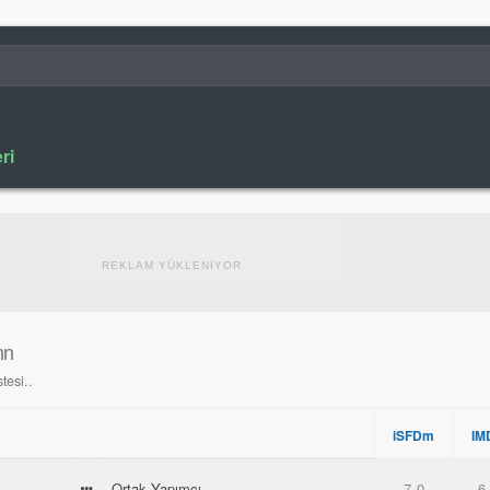
ri
REKLAM YÜKLENİYOR
hn
tesi..
iSFDm
IM
Ortak Yapımcı
7.0
6