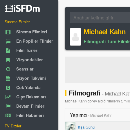
Sinema Filmler
Michael Kahn
Sinema Filmleri
En Popüler Filmler
Filmografi Tüm Filmle
Film Türleri
Vizyondakiler
Seanslar
Vizyon Takvimi
Çok Yakında
Filmografi
- Michael Ka
Gişe Rakamları
Michael Kahn görev aldığı filmlerin tüm lis
Devam Filmleri
Yapımcı
Film Haberleri
- Michael Kahn
TV Diziler
İfşa Günü