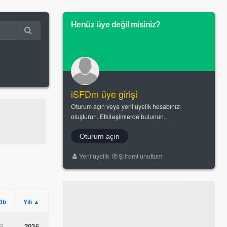
Henüz üye değil misiniz?
iSFDm üye girişi
Oturum açın veya yeni üyelik hesabınızı
oluşturun. Etkileşimlerde bulunun..
Oturum açın
Yeni üyelik
Şifremi unuttum
Db
Yılı ▲
.5
2026