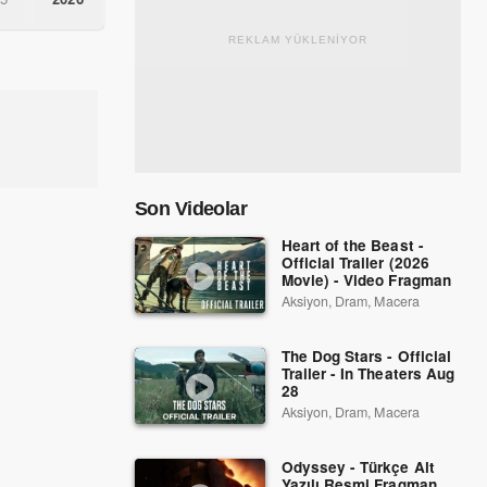
REKLAM YÜKLENİYOR
Son Videolar
Heart of the Beast -
Official Trailer (2026
Movie) - Video Fragman
Aksiyon, Dram, Macera
The Dog Stars - Official
Trailer - In Theaters Aug
28
Aksiyon, Dram, Macera
Odyssey - Türkçe Alt
Yazılı Resmi Fragman